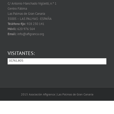
C/ Antonio Manchado Viglietti, n.º 1
Centro Fátima
Las Palmas de Gran Canaria
35005 – LAS PALMAS - ESPAÑA
Teléfono fijo:
928 230 141
Móvil:
620 976 564
Email:
info@afigranca.org
VISITANTES:
10,761,805
10,761,805
2015 Asociación Afigranca | Las Palmas de Gran Canaria