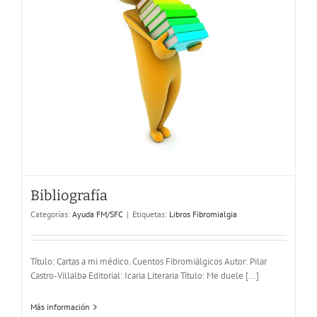
Bibliografía
Reclamaciones a la Sanidad Canaria
Categorías:
Ayuda FM/SFC
|
Etiquetas:
Libros Fibromialgia
Ayuda FM/SFC
Título: Cartas a mi médico. Cuentos Fibromiálgicos Autor: Pilar
Castro-Villalba Editorial: Icaria Literaria Título: Me duele [...]
Más información