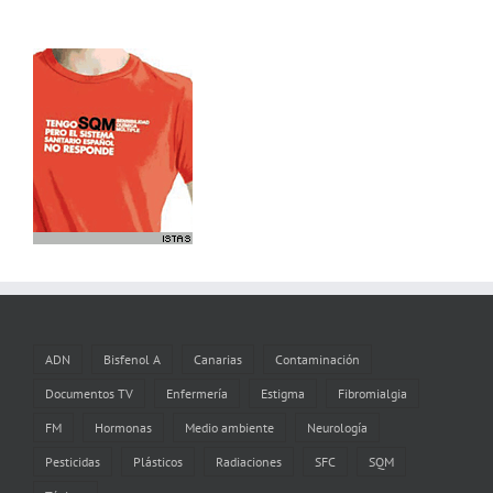
ADN
Bisfenol A
Canarias
Contaminación
Documentos TV
Enfermería
Estigma
Fibromialgia
FM
Hormonas
Medio ambiente
Neurología
Pesticidas
Plásticos
Radiaciones
SFC
SQM