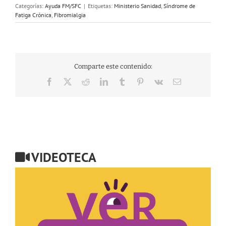
Categorías:
Ayuda FM/SFC
|
Etiquetas:
Ministerio Sanidad
,
Síndrome de
Fatiga Crónica
,
Fibromialgia
Comparte este contenido:
Facebook
X
Reddit
LinkedIn
Tumblr
Pinterest
Vk
Correo
electrónico
VIDEOTECA