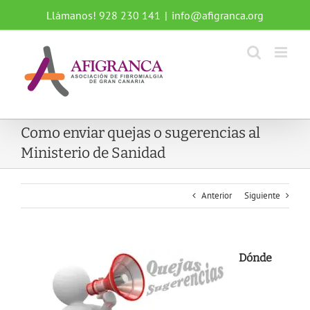
Saltar
Llámanos! 928 230 141
|
info@afigranca.org
al
contenido
Como enviar quejas o sugerencias al
Ministerio de Sanidad
Anterior
Siguiente
Dónde