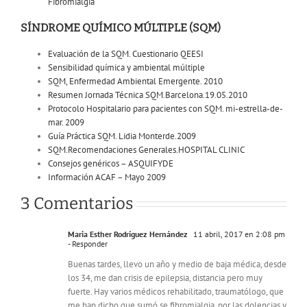
Fibromialgia
SÍNDROME QUÍMICO MÚLTIPLE (SQM)
Evaluación de la SQM. Cuestionario QEESI
Sensibilidad química y ambiental múltiple
SQM, Enfermedad Ambiental Emergente. 2010
Resumen Jornada Técnica SQM.Barcelona.19.05.2010
Protocolo Hospitalario para pacientes con SQM. mi-estrella-de-
mar. 2009
Guía Práctica SQM. Lidia Monterde.2009
SQM.Recomendaciones Generales.HOSPITAL CLINIC
Consejos genéricos – ASQUIFYDE
Información ACAF – Mayo 2009
3 Comentarios
Maria Esther Rodríguez Hernández
11 abril, 2017 en 2:08 pm
- Responder
Buenas tardes, llevo un año y medio de baja médica, desde
los 34, me dan crisis de epilepsia, distancia pero muy
fuerte. Hay varios médicos rehabilitado, traumatólogo, que
me han dicho que sumó se fibromialgia, por las dolencias y