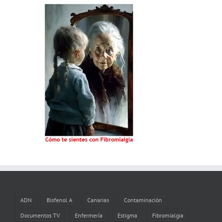
ADN
Bisfenol A
Canarias
Contaminación
Documentos TV
Enfermería
Estigma
Fibromialgia