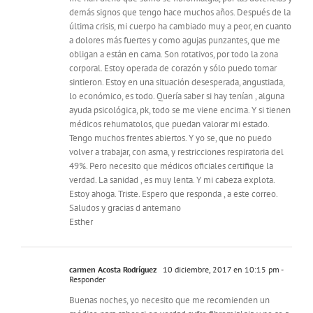
demás signos que tengo hace muchos años. Después de la
última crisis, mi cuerpo ha cambiado muy a peor, en cuanto
a dolores más fuertes y como agujas punzantes, que me
obligan a están en cama. Son rotativos, por todo la zona
corporal. Estoy operada de corazón y sólo puedo tomar
sintieron. Estoy en una situación desesperada, angustiada,
lo económico, es todo. Quería saber si hay tenían , alguna
ayuda psicológica, pk, todo se me viene encima. Y si tienen
médicos rehumatolos, que puedan valorar mi estado.
Tengo muchos frentes abiertos. Y yo se, que no puedo
volver a trabajar, con asma, y restricciones respiratoria del
49%. Pero necesito que médicos oficiales certifique la
verdad. La sanidad , es muy lenta. Y mi cabeza explota.
Estoy ahoga. Triste. Espero que responda , a este correo.
Saludos y gracias d antemano
Esther
carmen Acosta Rodríguez
10 diciembre, 2017 en 10:15 pm
-
Responder
Buenas noches, yo necesito que me recomienden un