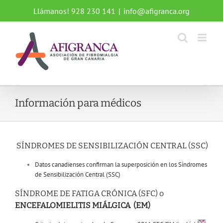
Saltar
Llámanos! 928 230 141
|
info@afigranca.org
al
contenido
Información para médicos
SÍNDROMES DE SENSIBILIZACIÓN CENTRAL (SSC)
Datos canadienses confirman la superposición en los Síndromes
de Sensibilización Central (SSC)
SÍNDROME DE FATIGA CRÓNICA (SFC) o
ENCEFALOMIELITIS MIÁLGICA (EM)