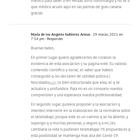
médico para saber si en verdad sufro fibromialgia y no se a
que médico acudir aquí en las palmas de gran canaria
gracias
Maria de los Angeles Gutierrez Armas
29 marzo, 2021 en
7:54 pm
- Responder
Buenas tades,
En primer lugar quiero agradecerles de corazon la
existencia de esta asociacion y su pagina web. Su valioso
contenido cientifico y social; el saber que habeis
conseguido q les declaren de utilidad pública (
felicidades¡¡¡¡); lo bien estructurada que esta; el q se
actualice y profundice. Para mi es un consuelo vuestra
comprension y una esperanza vuestra profesionalidad.
En segundo lugar, quisiera proponer a la asociacion q
intenten intervenir en la elaboracion de la normativa sobre
el teletrabajo, porque este es un camino q se ha abierto, y
supongo q a muchas personas, y seguro q a mi, les
cambiaria la vida si pudiesen teletrabajar. Mi propuesta es q
esta posibilidad se mantenga mas alla del Covid-19.