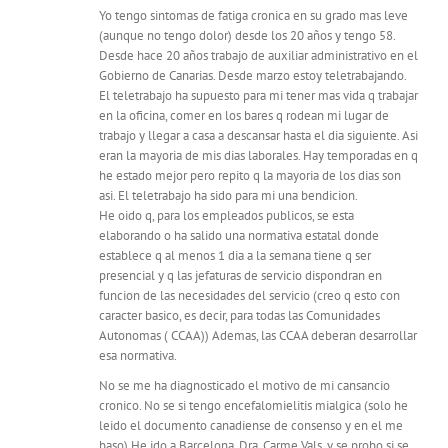
Yo tengo sintomas de fatiga cronica en su grado mas leve
(aunque no tengo dolor) desde los 20 años y tengo 58.
Desde hace 20 años trabajo de auxiliar administrativo en el
Gobierno de Canarias. Desde marzo estoy teletrabajando.
El teletrabajo ha supuesto para mi tener mas vida q trabajar
en la oficina, comer en los bares q rodean mi lugar de
trabajo y llegar a casa a descansar hasta el dia siguiente. Asi
eran la mayoria de mis dias laborales. Hay temporadas en q
he estado mejor pero repito q la mayoria de los dias son
asi. El teletrabajo ha sido para mi una bendicion.
He oido q, para los empleados publicos, se esta
elaborando o ha salido una normativa estatal donde
establece q al menos 1 dia a la semana tiene q ser
presencial y q las jefaturas de servicio dispondran en
funcion de las necesidades del servicio (creo q esto con
caracter basico, es decir, para todas las Comunidades
Autonomas ( CCAA)) Ademas, las CCAA deberan desarrollar
esa normativa.
No se me ha diagnosticado el motivo de mi cansancio
cronico. No se si tengo encefalomielitis mialgica (solo he
leido el documento canadiense de consenso y en el me
baso) He ido a Barcelona, Dra. Carme Vals, y se probo si se