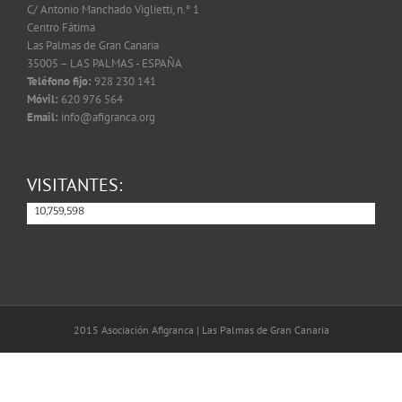
C/ Antonio Manchado Viglietti, n.º 1
Centro Fátima
Las Palmas de Gran Canaria
35005 – LAS PALMAS - ESPAÑA
Teléfono fijo:
928 230 141
Móvil:
620 976 564
Email:
info@afigranca.org
VISITANTES:
10,759,598
10,759,598
2015 Asociación Afigranca | Las Palmas de Gran Canaria