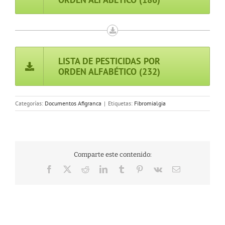
LISTA DE PESTICIDAS POR
ORDEN ALFABÉTICO (232)
Categorías:
Documentos Afigranca
|
Etiquetas:
Fibromialgia
Comparte este contenido:
Facebook
X
Reddit
LinkedIn
Tumblr
Pinterest
Vk
Correo
electrónico