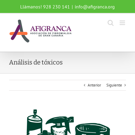
Saltar
Llámanos! 928 230 141
|
info@afigranca.org
al
contenido
Análisis de tóxicos
Anterior
Siguiente