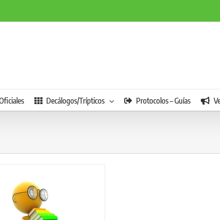
Oficiales
Decálogos/Trípticos
Protocolos – Guías
V
Bibliografía
Ayuda FM/SFC