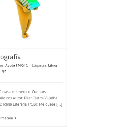
iografía
ías:
Ayuda FM/SFC
|
Etiquetas:
Libros
lgia
 Cartas a mi médico. Cuentos
lgicos Autor: Pilar Castro-Villalba
l: Icaria Literaria Título: Me duele [...]
ormación