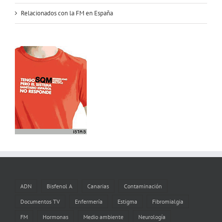
Relacionados con la FM en España
ADN
Bisfenol A
Canarias
Contaminación
Documentos TV
Enfermería
Estigma
Fibromialgia
FM
Hormonas
Medio ambiente
Neurología