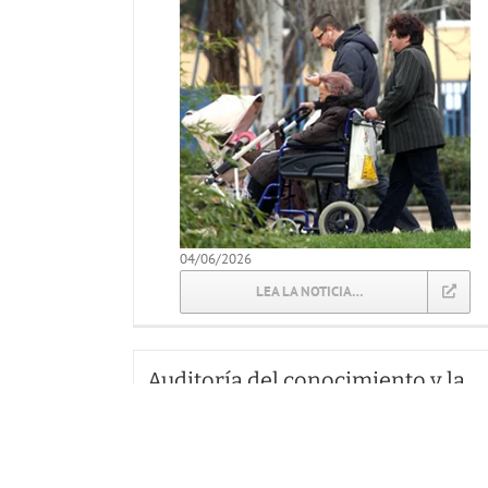
04/06/2026
LEA LA NOTICIA…
Auditoría del conocimiento y la
experiencia de los médicos de
hospitales del Reino Unido sobre
la Encefalomielitis Miálgica