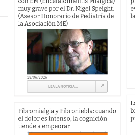
con EM (Encefalomielitis Miálgica)
p
muy grave por el Dr. Nigel Speight.
e
(Asesor Honorario de Pediatría de
l
la Asociación ME)
18/06/2026
LEA LA NOTICIA…
L
b
Fibromialgia y Fibroniebla: cuando
p
el dolor es intenso, la cognición
tiende a empeorar