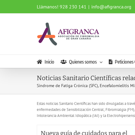
Saltar
Llámanos! 928 230 141
|
info@afigranca.org
al
contenido
Inicio
Quienes somos
Peticiones 
Noticias Sanitario Científicas rel
Síndrome de Fatiga Crónica (SFC), Encefalomielitis Mi
Estas noticias Sanitario Científicas han sido divulgadas a tr
enfermedades de Sensibilización Central; Fibromialgia (FM)
Intolerancia Ambiental Idiopática (IAI) y la Electrohipersens
Nueva guía de cuidados para el