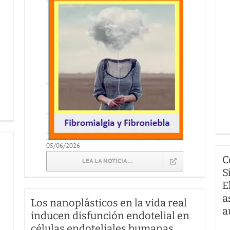
05/06/2026
C
LEA LA NOTICIA…
S
n
E
a
Los nanoplásticos en la vida real
a
inducen disfunción endotelial en
células endoteliales humanas