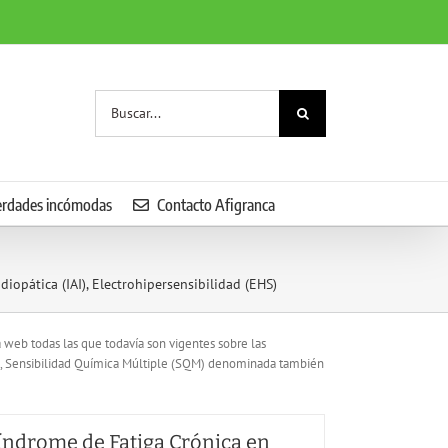
Buscar:
erdades incómodas
Contacto Afigranca
iopática (IAI), Electrohipersensibilidad (EHS)
la web todas las que todavía son vigentes sobre las
M), Sensibilidad Química Múltiple (SQM) denominada también
índrome de Fatiga Crónica en