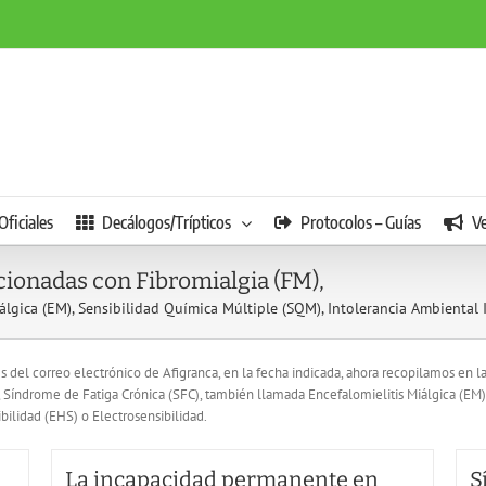
Oficiales
Decálogos/Trípticos
Protocolos – Guías
V
acionadas con Fibromialgia (FM),
álgica (EM), Sensibilidad Química Múltiple (SQM), Intolerancia Ambiental Id
avés del correo electrónico de Afigranca, en la fecha indicada, ahora recopilamos en 
, Síndrome de Fatiga Crónica (SFC), también llamada Encefalomielitis Miálgica (E
ibilidad (EHS) o Electrosensibilidad.
La incapacidad permanente en
S