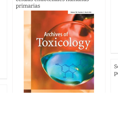
primarias
S
p
20/05/2026
LEA LA NOTICIA…