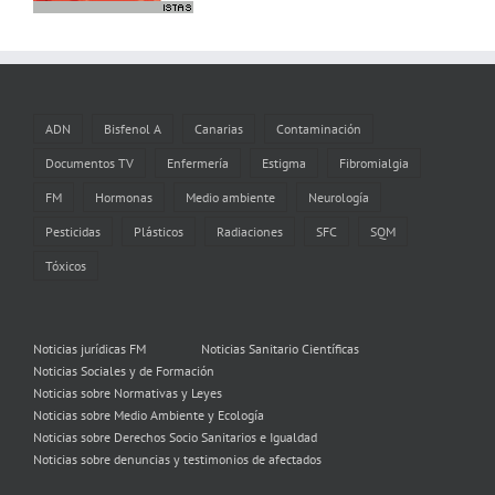
ADN
Bisfenol A
Canarias
Contaminación
Documentos TV
Enfermería
Estigma
Fibromialgia
FM
Hormonas
Medio ambiente
Neurología
Pesticidas
Plásticos
Radiaciones
SFC
SQM
Tóxicos
Noticias jurídicas FM
Noticias Sanitario Científicas
Noticias Sociales y de Formación
Noticias sobre Normativas y Leyes
Noticias sobre Medio Ambiente y Ecología
Noticias sobre Derechos Socio Sanitarios e Igualdad
Noticias sobre denuncias y testimonios de afectados