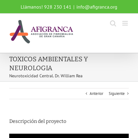
Saltar
Llámanos! 928 230 141
|
info@afigranca.org
al
contenido
TOXICOS AMBIENTALES Y
NEUROLOGIA
Neurotoxicidad Central. Dr. William Rea
Anterior
Siguiente
Descripción del proyecto