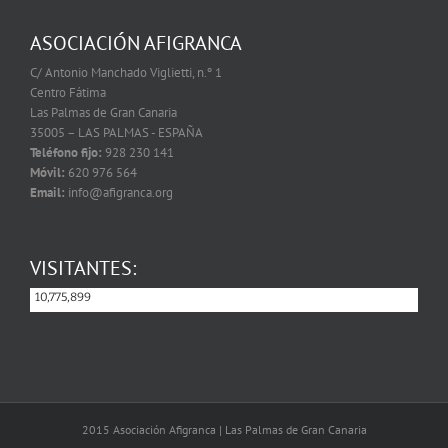
ASOCIACIÓN AFIGRANCA
C/ Antonio Manchado Viglietti, n.º 1
Centro Fátima
Las Palmas de Gran Canaria
35005 – LAS PALMAS - ESPAÑA
Teléfono fijo:
928 230 141
Móvil:
620 976 564
Email:
info@afigranca.org
VISITANTES:
10,775,899
10,775,899
2015 Asociación Afigranca | Las Palmas de Gran Canaria