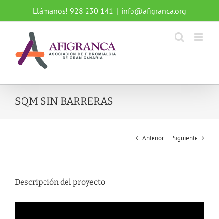
Saltar
Llámanos! 928 230 141
|
info@afigranca.org
al
contenido
SQM SIN BARRERAS
Anterior
Siguiente
Descripción del proyecto