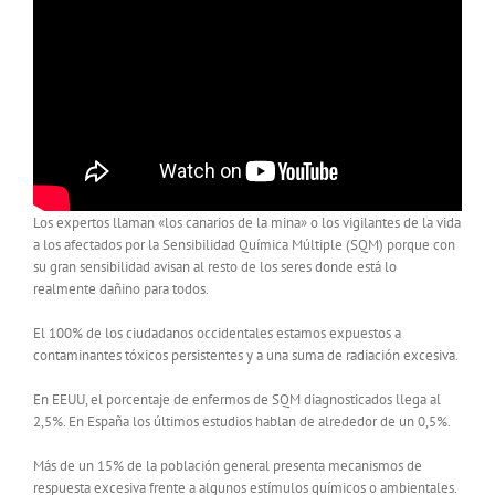
Los expertos llaman «los canarios de la mina» o los vigilantes de la vida
a los afectados por la Sensibilidad Química Múltiple (SQM) porque con
su gran sensibilidad avisan al resto de los seres donde está lo
realmente dañino para todos.
El 100% de los ciudadanos occidentales estamos expuestos a
contaminantes tóxicos persistentes y a una suma de radiación excesiva.
En EEUU, el porcentaje de enfermos de SQM diagnosticados llega al
2,5%. En España los últimos estudios hablan de alrededor de un 0,5%.
Más de un 15% de la población general presenta mecanismos de
respuesta excesiva frente a algunos estímulos químicos o ambientales.