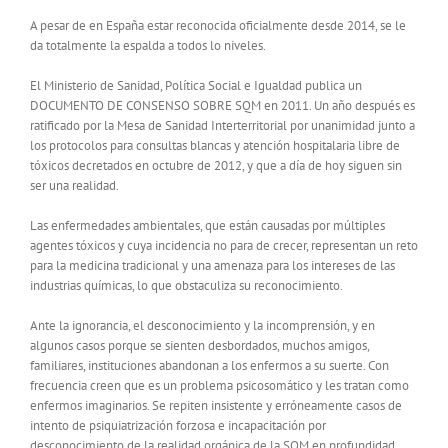
A pesar de en España estar reconocida oficialmente desde 2014, se le
da totalmente la espalda a todos lo niveles.
El Ministerio de Sanidad, Política Social e Igualdad publica un
DOCUMENTO DE CONSENSO SOBRE SQM en 2011. Un año después es
ratificado por la Mesa de Sanidad Interterritorial por unanimidad junto a
los protocolos para consultas blancas y atención hospitalaria libre de
tóxicos decretados en octubre de 2012, y que a día de hoy siguen sin
ser una realidad.
Las enfermedades ambientales, que están causadas por múltiples
agentes tóxicos y cuya incidencia no para de crecer, representan un reto
para la medicina tradicional y una amenaza para los intereses de las
industrias químicas, lo que obstaculiza su reconocimiento.
Ante la ignorancia, el desconocimiento y la incomprensión, y en
algunos casos porque se sienten desbordados, muchos amigos,
familiares, instituciones abandonan a los enfermos a su suerte. Con
frecuencia creen que es un problema psicosomático y les tratan como
enfermos imaginarios. Se repiten insistente y erróneamente casos de
intento de psiquiatrización forzosa e incapacitación por
desconocimiento de la realidad orgánica de la SQM en profundidad.