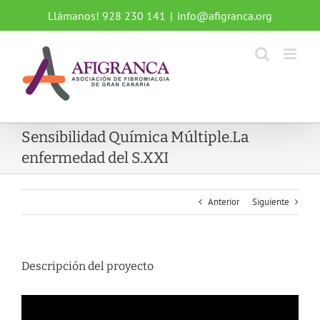
Saltar
Llámanos! 928 230 141
|
info@afigranca.org
al
contenido
Sensibilidad Química Múltiple.La
enfermedad del S.XXI
Anterior
Siguiente
Descripción del proyecto