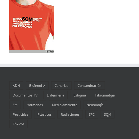
ADN
Bisfenol A
Canarias
Contaminación
Documentos TV
Enfermería
Estigma
Fibromialgia
FM
Hormonas
Medio ambiente
Neurología
Pesticidas
Plásticos
Radiaciones
SFC
SQM
Tóxicos