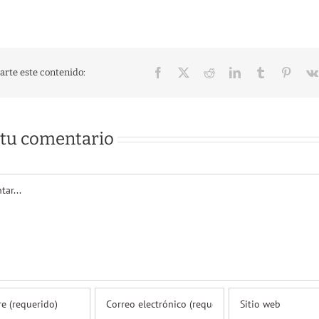
Facebook
X
Reddit
LinkedIn
Tumblr
Pinter
rte este contenido:
 tu comentario