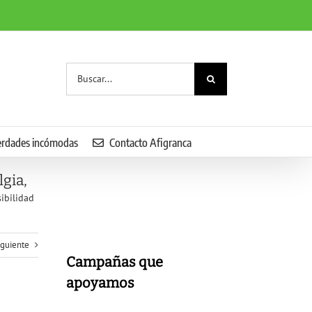
Buscar:
erdades incómodas
Contacto Afigranca
lgia,
ibilidad
iguiente
Campañas que
apoyamos