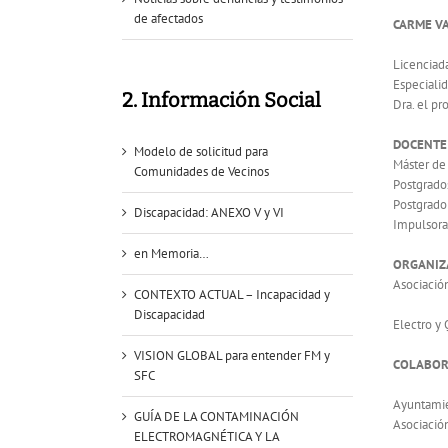
de afectados
CARME V
Licenciada
Especiali
2. Información Social
Dra. el pr
DOCENTE
Modelo de solicitud para
Máster de 
Comunidades de Vecinos
Postgrado
Postgrado 
Discapacidad: ANEXO V y VI
Impulsora
en Memoria…
ORGANIZ
Asociació
CONTEXTO ACTUAL – Incapacidad y
Discapacidad
Electro y
VISION GLOBAL para entender FM y
COLABOR
SFC
Ayuntami
GUÍA DE LA CONTAMINACIÓN
Asociación
ELECTROMAGNÉTICA Y LA