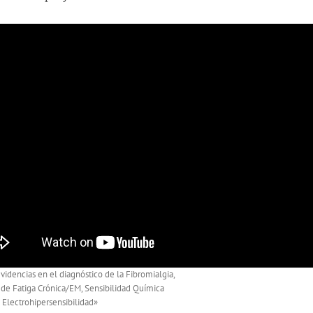
idencias en el diagnóstico de la Fibromialgia,
de Fatiga Crónica/EM, Sensibilidad Química
 Electrohipersensibilidad»