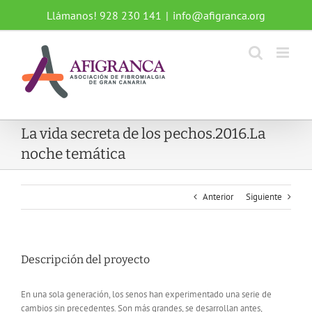
Saltar
Llámanos! 928 230 141
|
info@afigranca.org
al
contenido
La vida secreta de los pechos.2016.La
noche temática
Anterior
Siguiente
Descripción del proyecto
En una sola generación, los senos han experimentado una serie de
cambios sin precedentes. Son más grandes, se desarrollan antes,