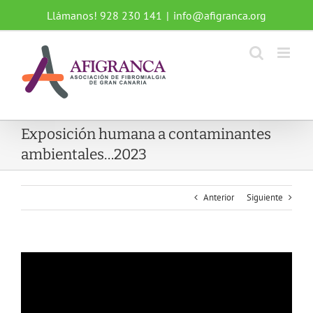
Saltar
Llámanos! 928 230 141
|
info@afigranca.org
al
contenido
Exposición humana a contaminantes
ambientales…2023
Anterior
Siguiente