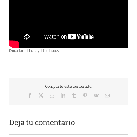
Duración: 1 hora y 19 minutos
Comparte este contenido:
Facebook
X
Reddit
LinkedIn
Tumblr
Pinterest
Vk
Correo
electrónico
Deja tu comentario
Comentar