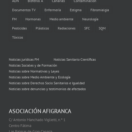
ADN
Bisfenol A
Canarias
Contaminación
Documentos TV
Enfermería
Estigma
Fibromialgia
FM
Hormonas
Medio ambiente
Neurología
Pesticidas
Plásticos
Radiaciones
SFC
SQM
Tóxicos
Noticias jurídicas FM
Noticias Sanitario Científicas
Noticias Sociales y de Formación
Noticias sobre Normativas y Leyes
Noticias sobre Medio Ambiente y Ecología
Noticias sobre Derechos Socio Sanitarios e Igualdad
Noticias sobre denuncias y testimonios de afectados
ASOCIACIÓN AFIGRANCA
C/ Antonio Manchado Viglietti, n.º 1
Centro Fátima
Las Palmas de Gran Canaria