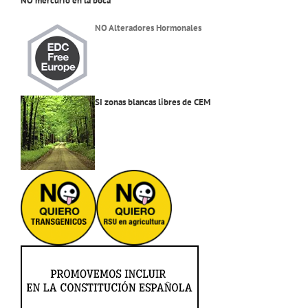
NO mercurio en la boca
NO Alteradores Hormonales
SI zonas blancas libres de CEM