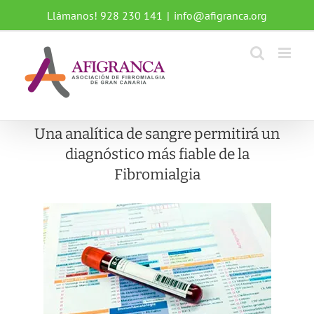
Saltar
Llámanos! 928 230 141
|
info@afigranca.org
al
contenido
Una analítica de sangre permitirá un
diagnóstico más fiable de la
Fibromialgia