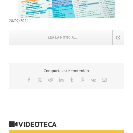
28/02/2024
LEA LA NOTICIA…
Comparte este contenido:
Facebook
X
Reddit
LinkedIn
Tumblr
Pinterest
Vk
Correo
electrónico
VIDEOTECA