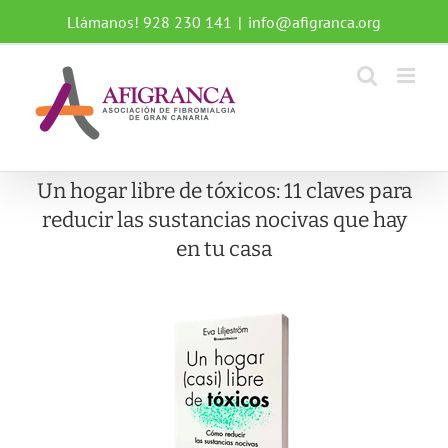
Saltar
Llámanos! 928 230 141
|
info@afigranca.org
al
contenido
Un hogar libre de tóxicos: 11 claves para
reducir las sustancias nocivas que hay
en tu casa