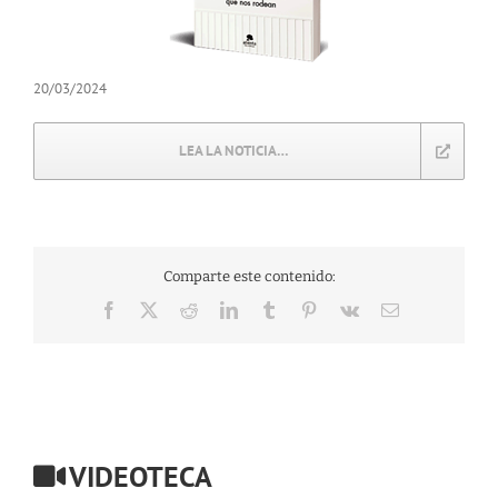
20/03/2024
LEA LA NOTICIA…
Comparte este contenido:
Facebook
X
Reddit
LinkedIn
Tumblr
Pinterest
Vk
Correo
electrónico
VIDEOTECA