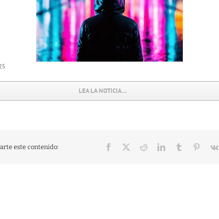
25
LEA LA NOTICIA…
Facebook
X
Reddit
LinkedIn
Tumblr
Pinter
rte este contenido: