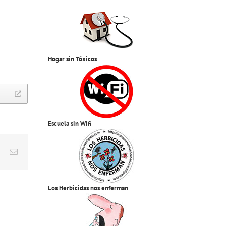
Hogar sin Tóxicos
Escuela sin Wifi
est
Vk
Correo
electrónico
Los Herbicidas nos enferman