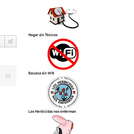
Hogar sin Tóxicos
Escuela sin Wifi
est
Vk
Correo
electrónico
Los Herbicidas nos enferman