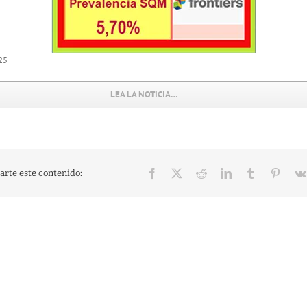
25
LEA LA NOTICIA…
Facebook
X
Reddit
LinkedIn
Tumblr
Pinter
rte este contenido: