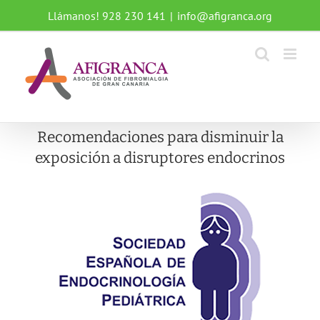
Saltar
Llámanos! 928 230 141
|
info@afigranca.org
al
contenido
Recomendaciones para disminuir la
exposición a disruptores endocrinos