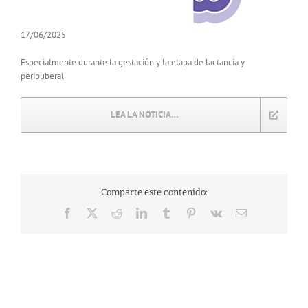
17/06/2025
Especialmente durante la gestación y la etapa de lactancia y
peripuberal
LEA LA NOTICIA…
Comparte este contenido:
Facebook
X
Reddit
LinkedIn
Tumblr
Pinterest
Vk
Correo
electrónico