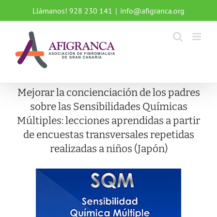
Saltar
Llámanos! 928 230 141
|
info@afigranca.org
al
contenido
Mejorar la concienciación de los padres
sobre las Sensibilidades Químicas
Múltiples: lecciones aprendidas a partir
de encuestas transversales repetidas
realizadas a niños (Japón)