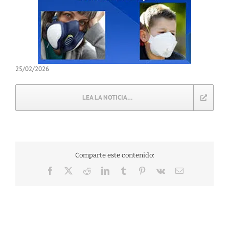
25/02/2026
LEA LA NOTICIA…
Comparte este contenido:
Facebook
X
Reddit
LinkedIn
Tumblr
Pinterest
Vk
Correo
electrónico