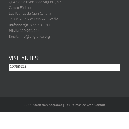
C/ Antonio Manchado Viglietti, n.º 1
Centro Fátima
Las Palmas de Gran Canaria
35005 – LAS PALMAS - ESPAÑA
Teléfono fijo:
928 230 141
Móvil:
620 976 564
Email:
info@afigranca.org
VISITANTES:
10,768,925
10,768,925
2015 Asociación Afigranca | Las Palmas de Gran Canaria