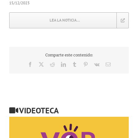
15/12/2023
LEA LA NOTICIA…
Comparte este contenido:
Facebook
X
Reddit
LinkedIn
Tumblr
Pinterest
Vk
Correo
electrónico
VIDEOTECA