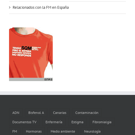
Relacionados con la FM en España
ADN
Bisfenol A
Canarias
Contaminación
Documentos TV
Enfermería
Estigma
Fibromialgia
FM
Hormonas
Medio ambiente
Neurología