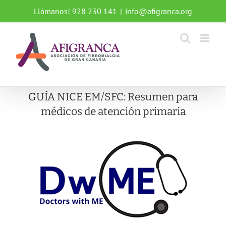
Saltar
Llámanos! 928 230 141
|
info@afigranca.org
al
contenido
GUÍA NICE EM/SFC: Resumen para
médicos de atención primaria