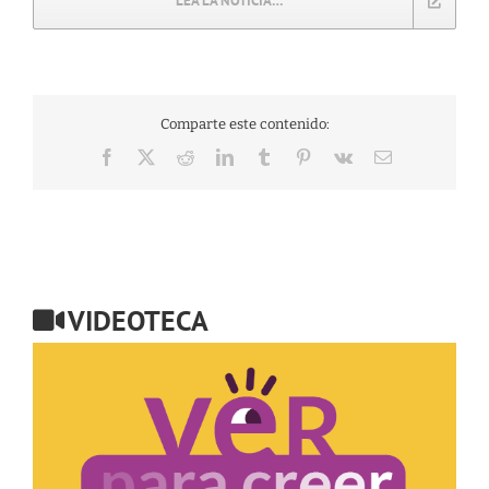
LEA LA NOTICIA…
Comparte este contenido:
Facebook
X
Reddit
LinkedIn
Tumblr
Pinterest
Vk
Correo
electrónico
VIDEOTECA