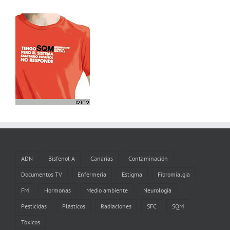
ADN
Bisfenol A
Canarias
Contaminación
Documentos TV
Enfermería
Estigma
Fibromialgia
FM
Hormonas
Medio ambiente
Neurología
Pesticidas
Plásticos
Radiaciones
SFC
SQM
Tóxicos