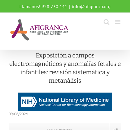
Saltar
Llámanos! 928 230 141
|
info@afigranca.org
al
contenido
Exposición a campos
electromagnéticos y anomalías fetales e
infantiles: revisión sistemática y
metanálisis
09/08/2024