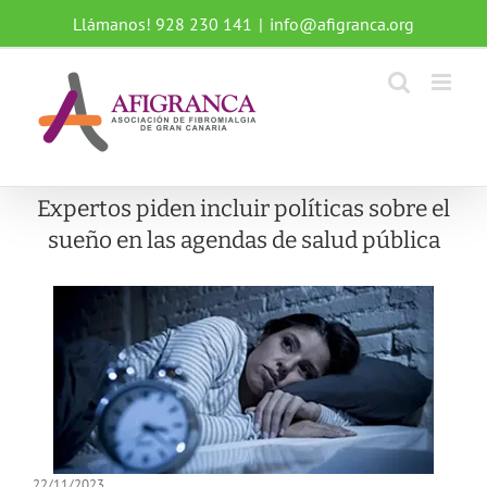
Saltar
Llámanos! 928 230 141
|
info@afigranca.org
al
contenido
Expertos piden incluir políticas sobre el
sueño en las agendas de salud pública
22/11/2023