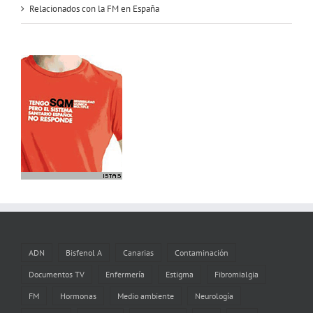
Relacionados con la FM en España
ADN
Bisfenol A
Canarias
Contaminación
Documentos TV
Enfermería
Estigma
Fibromialgia
FM
Hormonas
Medio ambiente
Neurología