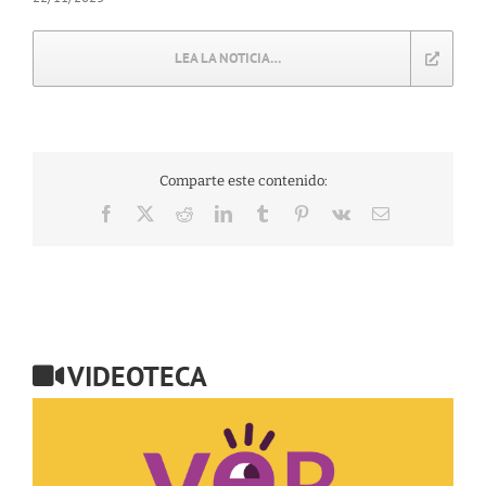
LEA LA NOTICIA…
Comparte este contenido:
Facebook
X
Reddit
LinkedIn
Tumblr
Pinterest
Vk
Correo
electrónico
VIDEOTECA