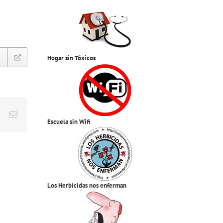
Hogar sin Tóxicos
est
Vk
Correo
Escuela sin Wifi
electrónico
Los Herbicidas nos enferman