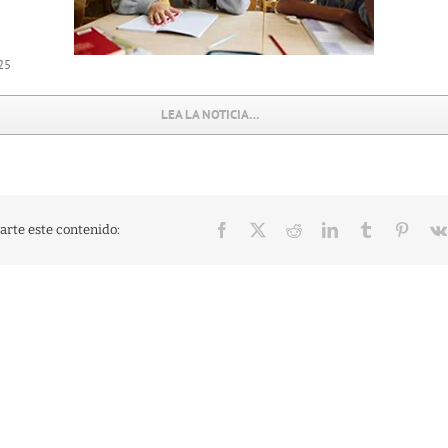
25
LEA LA NOTICIA…
Facebook
X
Reddit
LinkedIn
Tumblr
Pinter
rte este contenido: