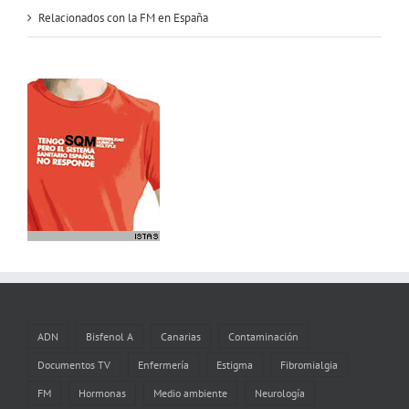
Relacionados con la FM en España
ADN
Bisfenol A
Canarias
Contaminación
Documentos TV
Enfermería
Estigma
Fibromialgia
FM
Hormonas
Medio ambiente
Neurología