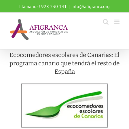
Saltar
Llámanos! 928 230 141
|
info@afigranca.org
al
contenido
Ecocomedores escolares de Canarias: El
programa canario que tendrá el resto de
España