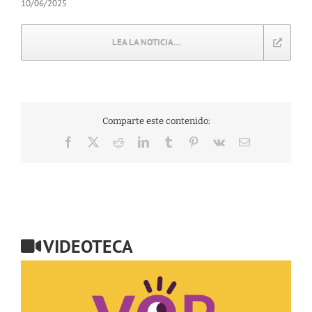
10/06/2025
LEA LA NOTICIA…
Comparte este contenido:
Facebook
X
Reddit
LinkedIn
Tumblr
Pinterest
Vk
Correo
electrónico
VIDEOTECA