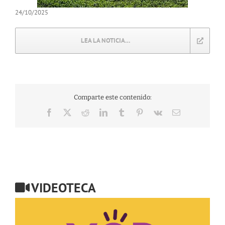
24/10/2025
LEA LA NOTICIA…
Comparte este contenido:
Facebook
X
Reddit
LinkedIn
Tumblr
Pinterest
Vk
Correo
electrónico
VIDEOTECA