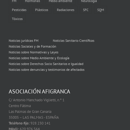
FM
Hormonas
Medio ambiente
Neurología
Pesticidas
Plásticos
Radiaciones
SFC
SQM
Tóxicos
Noticias jurídicas FM
Noticias Sanitario Científicas
Noticias Sociales y de Formación
Noticias sobre Normativas y Leyes
Noticias sobre Medio Ambiente y Ecología
Noticias sobre Derechos Socio Sanitarios e Igualdad
Noticias sobre denuncias y testimonios de afectados
ASOCIACIÓN AFIGRANCA
C/ Antonio Manchado Viglietti, n.º 1
Centro Fátima
Las Palmas de Gran Canaria
35005 – LAS PALMAS - ESPAÑA
Teléfono fijo:
928 230 141
Móvil:
620 976 564