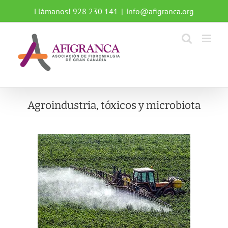
Saltar
Llámanos! 928 230 141
|
info@afigranca.org
al
contenido
Agroindustria, tóxicos y microbiota