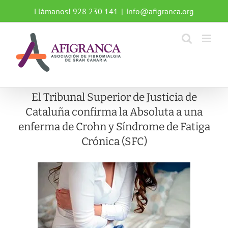
Saltar
Llámanos! 928 230 141
|
info@afigranca.org
al
contenido
El Tribunal Superior de Justicia de
Cataluña confirma la Absoluta a una
enferma de Crohn y Síndrome de Fatiga
Crónica (SFC)