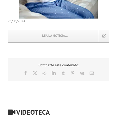
25/06/2024
LEA LA NOTICIA…
Comparte este contenido:
Facebook
X
Reddit
LinkedIn
Tumblr
Pinterest
Vk
Correo
electrónico
VIDEOTECA