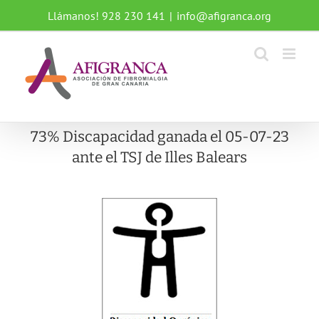
Saltar
Llámanos! 928 230 141
|
info@afigranca.org
al
contenido
73% Discapacidad ganada el 05-07-23
ante el TSJ de Illes Balears