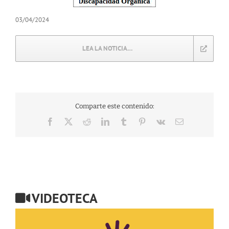
03/04/2024
LEA LA NOTICIA…
Comparte este contenido:
Facebook
X
Reddit
LinkedIn
Tumblr
Pinterest
Vk
Correo
electrónico
VIDEOTECA