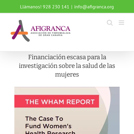
Saltar
Llámanos! 928 230 141
|
info@afigranca.org
al
contenido
Financiación escasa para la
investigación sobre la salud de las
mujeres