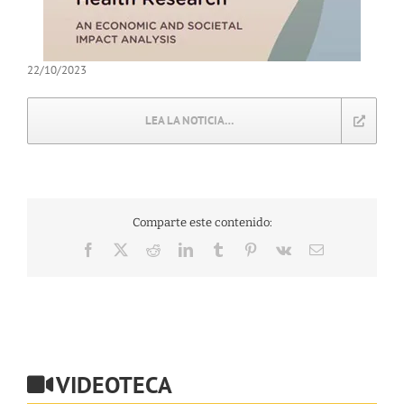
22/10/2023
LEA LA NOTICIA…
Comparte este contenido:
Facebook
X
Reddit
LinkedIn
Tumblr
Pinterest
Vk
Correo
electrónico
VIDEOTECA