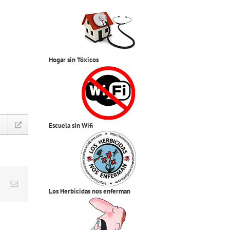
Hogar sin Tóxicos
Escuela sin Wifi
est
Vk
Correo
Los Herbicidas nos enferman
electrónico