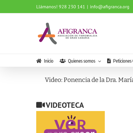
Saltar
Llámanos! 928 230 141
|
info@afigranca.org
al
contenido
Inicio
Quienes somos
Peticiones 
Video: Ponencia de la Dra. Mar
VIDEOTECA