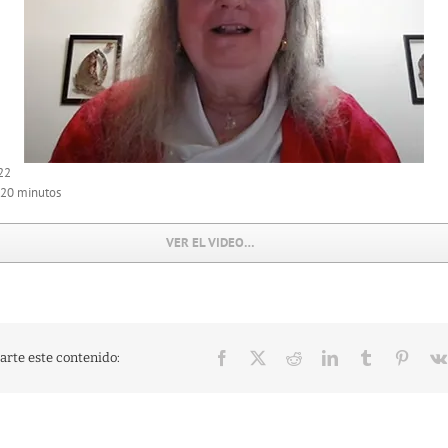
22
 20 minutos
VER EL VIDEO…
Facebook
X
Reddit
LinkedIn
Tumblr
Pinter
rte este contenido: