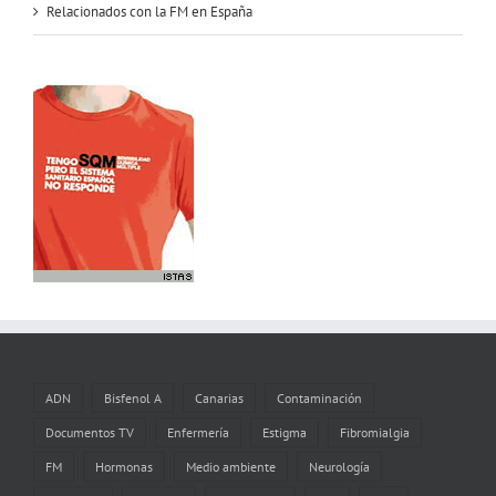
Relacionados con la FM en España
ADN
Bisfenol A
Canarias
Contaminación
Documentos TV
Enfermería
Estigma
Fibromialgia
FM
Hormonas
Medio ambiente
Neurología