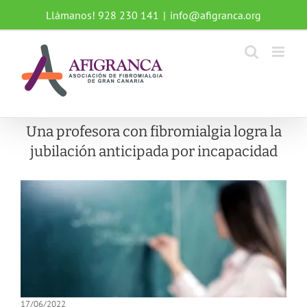
Saltar
Llámanos! 928 230 141
|
info@afigranca.org
al
contenido
Una profesora con fibromialgia logra la
jubilación anticipada por incapacidad
17/06/2022