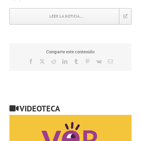
LEER LA NOTICIA…
Comparte este contenido:
Facebook
X
Reddit
LinkedIn
Tumblr
Pinterest
Vk
Correo
electrónico
VIDEOTECA