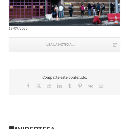
18/09/2022
LEA LA NOTICIA…
Comparte este contenido:
Facebook
X
Reddit
LinkedIn
Tumblr
Pinterest
Vk
Correo
electrónico