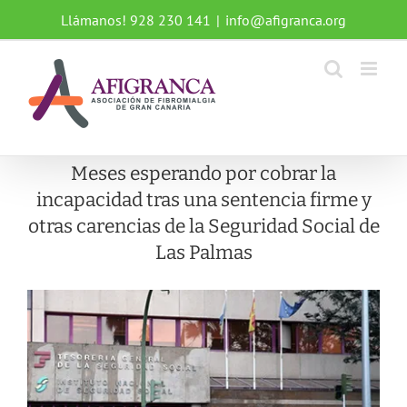
Saltar
Llámanos! 928 230 141
|
info@afigranca.org
al
contenido
Meses esperando por cobrar la
incapacidad tras una sentencia firme y
otras carencias de la Seguridad Social de
Las Palmas