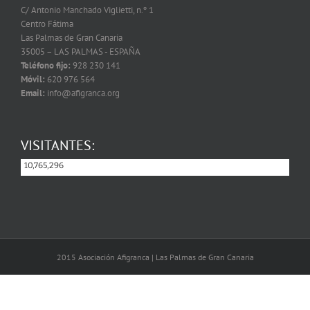
C/ Antonio Manchado Viglietti, n.º 1
Centro Fátima
Las Palmas de Gran Canaria
35005 – LAS PALMAS - ESPAÑA
Teléfono fijo:
928 230 141
Móvil:
620 976 564
Email:
info@afigranca.org
VISITANTES:
10,765,296
10,765,296
2015 Asociación Afigranca | Las Palmas de Gran Canaria