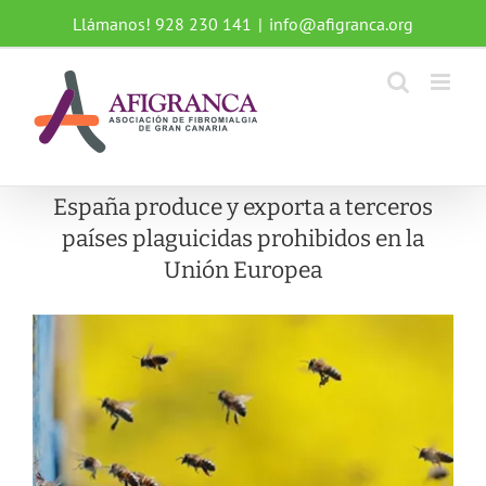
Saltar
Llámanos! 928 230 141
|
info@afigranca.org
al
contenido
España produce y exporta a terceros
países plaguicidas prohibidos en la
Unión Europea