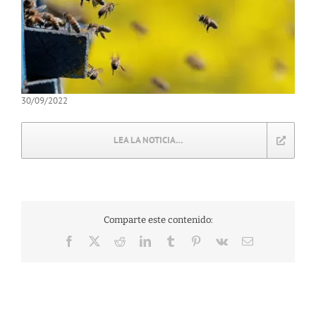
30/09/2022
LEA LA NOTICIA…
Comparte este contenido:
Facebook
X
Reddit
LinkedIn
Tumblr
Pinterest
Vk
Correo
electrónico