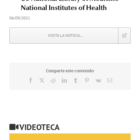
06/09/2021
VISITA LA NOTICIA…
Comparte este contenido:
Facebook
X
Reddit
LinkedIn
Tumblr
Pinterest
Vk
Correo
electrónico
VIDEOTECA