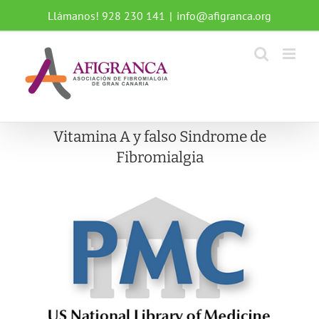
Saltar
Llámanos! 928 230 141
|
info@afigranca.org
al
contenido
Vitamina A y falso Sindrome de
Fibromialgia