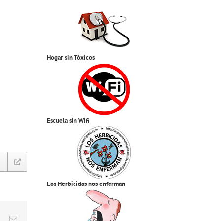
Hogar sin Tóxicos
Escuela sin Wifi
Los Herbicidas nos enferman
est
Vk
Correo