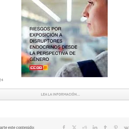
24
LEA LA INFORMACIÓN…
Facebook
X
Reddit
LinkedIn
Tumblr
Pinter
rte este contenido: