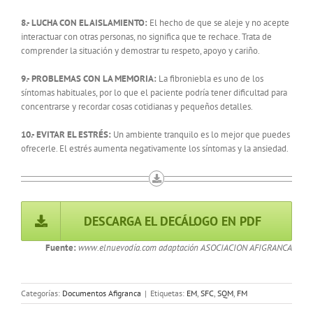
8.- LUCHA CON EL AISLAMIENTO:
El hecho de que se aleje y no acepte
interactuar con otras personas, no significa que te rechace. Trata de
comprender la situación y demostrar tu respeto, apoyo y cariño.
9.- PROBLEMAS CON LA MEMORIA:
La fibroniebla es uno de los
síntomas habituales, por lo que el paciente podría tener dificultad para
concentrarse y recordar cosas cotidianas y pequeños detalles.
10.- EVITAR EL ESTRÉS:
Un ambiente tranquilo es lo mejor que puedes
ofrecerle. El estrés aumenta negativamente los síntomas y la ansiedad.
DESCARGA EL DECÁLOGO EN PDF
Fuente:
www.elnuevodía.com adaptación ASOCIACION AFIGRANCA
Categorías:
Documentos Afigranca
|
Etiquetas:
EM
,
SFC
,
SQM
,
FM