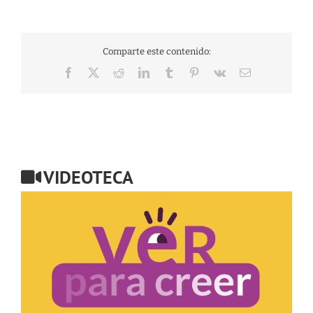
Comparte este contenido:
Facebook
X
Reddit
LinkedIn
Tumblr
Pinterest
Vk
Correo
electrónico
VIDEOTECA