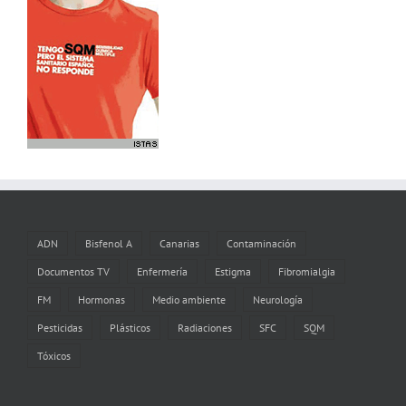
ADN
Bisfenol A
Canarias
Contaminación
Documentos TV
Enfermería
Estigma
Fibromialgia
FM
Hormonas
Medio ambiente
Neurología
Pesticidas
Plásticos
Radiaciones
SFC
SQM
Tóxicos