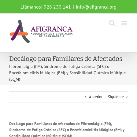
Saltar
Llámanos! 928 230 141
|
info@afigranca.org
al
contenido
Decálogo para Familiares de Afectados
Fibromialgia (FM), Síndrome de Fatiga Crónica (SFC) o
Encefalomielitis Miálgica (EM) y Sensibilidad Química Múltiple
(SQM)
Anterior
Siguiente
Decálogo para Familiares de Afectados de Fibromialgia (FM),
Síndrome de Fatiga Crónica (SFC) o Encefalomielitis Miálgica (EM) y
Sensibilidad Química Múltiple (SQM)