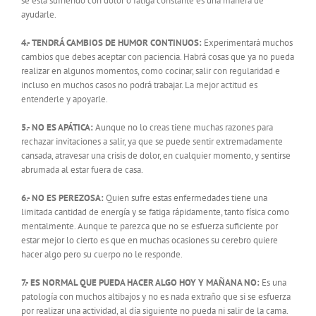
se está sufriendo con dolor o fatiga constante es una manera de
ayudarle.
4.- TENDRÁ CAMBIOS DE HUMOR CONTINUOS:
Experimentará muchos
cambios que debes aceptar con paciencia. Habrá cosas que ya no pueda
realizar en algunos momentos, como cocinar, salir con regularidad e
incluso en muchos casos no podrá trabajar. La mejor actitud es
entenderle y apoyarle.
5.- NO ES APÁTICA:
Aunque no lo creas tiene muchas razones para
rechazar invitaciones a salir, ya que se puede sentir extremadamente
cansada, atravesar una crisis de dolor, en cualquier momento, y sentirse
abrumada al estar fuera de casa.
6.- NO ES PEREZOSA:
Quien sufre estas enfermedades tiene una
limitada cantidad de energía y se fatiga rápidamente, tanto física como
mentalmente. Aunque te parezca que no se esfuerza suficiente por
estar mejor lo cierto es que en muchas ocasiones su cerebro quiere
hacer algo pero su cuerpo no le responde.
7.- ES NORMAL QUE PUEDA HACER ALGO HOY Y MAÑANA NO:
Es una
patología con muchos altibajos y no es nada extraño que si se esfuerza
por realizar una actividad, al día siguiente no pueda ni salir de la cama.